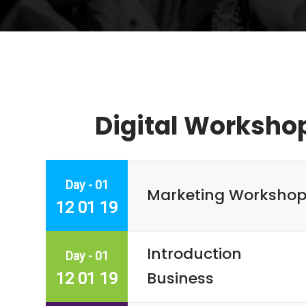
Digital Worksho
Day - 01
Marketing Worksho
12 01 19
Introduction
Day - 01
Business
12 01 19